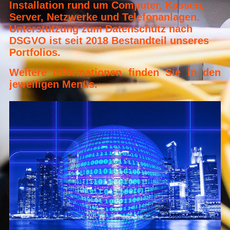
Installation rund um Computer, Kassen,
Server, Netzwerke und Telefonanlagen.
Unterstützung zum Datenschutz nach
DSGVO ist seit 2018 Bestandteil unseres
Portfolios.
Weitere Informationen finden Sie in den
jeweiligen Menüs.